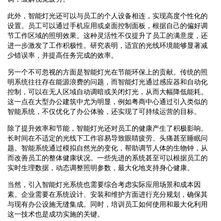
此外，智能灯光还可以与员工的个人设备相连，实现高度个性化的
设置。员工可以通过手机应用或桌面控制面板，根据自己的偏好调
节工作区域的照明效果。这种灵活性不仅提升了员工的满意度，还
进一步激发了工作积极性。研究表明，适宜的光线环境能够显著减
少错误率，并提高任务完成的效率。
另一个不可忽视的方面是智能灯光在节能环保上的贡献。传统的照
明系统往往存在能源浪费的问题，而智能灯光通过感应器和自动化
控制，可以在无人区域自动调暗或关闭灯光，从而大幅降低能耗。
这一点在大型办公建筑中尤为明显，例如粤商中心通过引入类似的
智能系统，不仅优化了办公体验，还实现了可持续运营的目标。
除了提升效率和节能，智能灯光还对员工的健康产生了积极影响。
长时间在不适定的光线下工作容易导致眼睛疲劳、头痛甚至睡眠问
题。智能系统通过模拟自然光的变化，帮助调节人体的生物钟，从
而改善员工的整体健康状况。一些先进的系统甚至可以根据员工的
实时生理数据，动态调整照明参数，最大化地支持身心健康。
当然，引入智能灯光系统也需要综合考虑实际应用场景和成本因
素。企业需要在系统设计、安装和维护方面进行充分规划，确保其
与现有办公设施无缝集成。同时，培训员工如何使用和最大化利用
这一技术也是成功实施的关键。