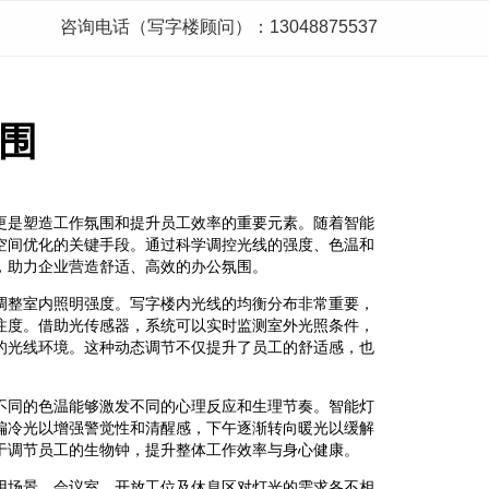
咨询电话（写字楼顾问）：13048875537
围
更是塑造工作氛围和提升员工效率的重要元素。随着智能
空间优化的关键手段。通过科学调控光线的强度、色温和
，助力企业营造舒适、高效的办公氛围。
调整室内照明强度。写字楼内光线的均衡分布非常重要，
注度。借助光传感器，系统可以实时监测室外光照条件，
的光线环境。这种动态调节不仅提升了员工的舒适感，也
不同的色温能够激发不同的心理反应和生理节奏。智能灯
偏冷光以增强警觉性和清醒感，下午逐渐转向暖光以缓解
于调节员工的生物钟，提升整体工作效率与身心健康。
用场景。会议室、开放工位及休息区对灯光的需求各不相